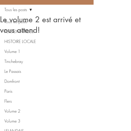
Tous les posts
Le volume 2 est arrivé et
Tous les posts
vous attend!
PERSONNAGES
HISTOIRE LOCALE
Volume 1
Tinchebray
Le Passais
Domfront
Paris
Flers
Volume 2
Volume 3
LELANDAIS