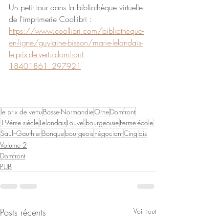
Un petit tour dans la bibliothèque virtuelle 
de l'imprimerie Coollibri :
https://www.coollibri.com/bibliotheque-
en-ligne/guylaine-bisson/marie-lelandais-
le-prix-de-vertu-domfront-
18401861_297921
le prix de vertu
Basse-Normandie
Orne
Domfront
19éme siècle
Lelandais
Louvel
bourgeoisie
Ferme-école
Sault-Gauthier
Banque
bourgeois
négociant
Cinglais
Volume 2
Domfront
PUB
Posts récents
Voir tout