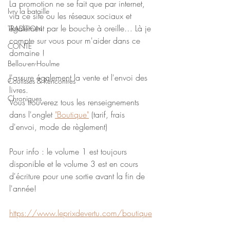
La promotion ne se fait que par internet, 
Ivry la bataille
via ce site ou les réseaux sociaux et 
également par le bouche à oreille… Là je 
TRADITION
compte sur vous pour m'aider dans ce 
CONTE
domaine !
Bellou-en-Houlme
J'assure également la vente et l'envoi des 
Coulisses & Rencontres
livres.
Chroniques
Vous trouverez tous les renseignements 
dans l'onglet 
"Boutique"
 (tarif, frais 
d'envoi, mode de règlement)
Pour info : le volume 1 est toujours 
disponible et le volume 3 est en cours 
d'écriture pour une sortie avant la fin de 
l'année!
https://www.leprixdevertu.com/boutique