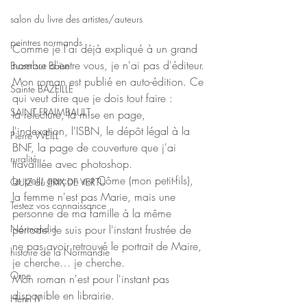
salon du livre des artistes/auteurs
peintres normands
Comme je l'ai déjà expliqué à un grand 
nombre d'entre vous, je n'ai pas d'éditeur.
Buzet sur Baïse
Mon roman est publié en auto-édition. Ce 
Sainte BAZEILLE
qui veut dire que je dois tout faire :
SAINT FRAIMBAULT
la relecture, la mise en page, 
l'indexation, l'ISBN, le dépôt légal à la 
Pierre WEILL
BNF, la page de couverture que j'ai 
ruralité
travaillée avec photoshop.
Le petit garçon est Côme (mon petit-fils), 
QUIZ du PRIX DE VERTU
la femme n'est pas Marie, mais une 
Testez vos connaissance
personne de ma famille à la même 
Normandie
période. Je suis pour l'instant frustrée de 
ne pas avoir retrouvé le portrait de Maire, 
histoire de la Normandie
je cherche… je cherche.
Orne
Mon roman n'est pour l'instant pas 
disponible en librairie.
Henri IV