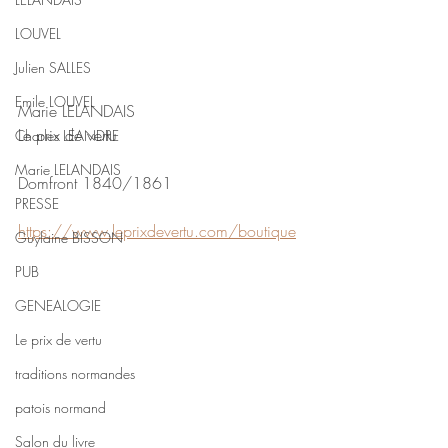
LOUVEL
Julien SALLES
Emile LOUVEL
Marie LELANDAIS
Le prix de vertu
Charles LEANDRE
Marie LELANDAIS
Domfront 1840/1861
PRESSE
https://www.leprixdevertu.com/boutique
Guylaine BISSON
PUB
GENEALOGIE
Le prix de vertu
traditions normandes
patois normand
Salon du livre