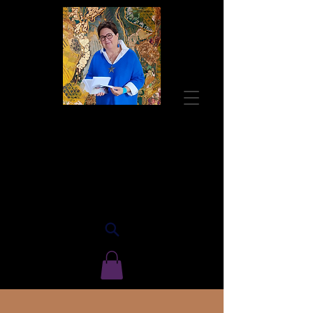
Guylaine BISSON
Autrice