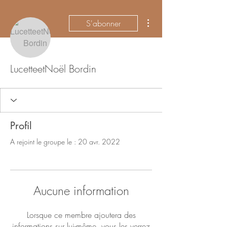
Plus d'actions
S'abonner
LucetteetNoël Bordin
Profil
A rejoint le groupe le : 20 avr. 2022
Aucune information
Lorsque ce membre ajoutera des
informations sur lui-même, vous les verrez