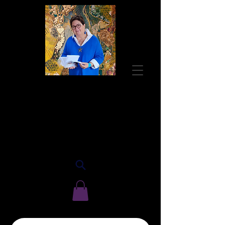
Guylaine BISSON
Autrice