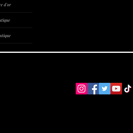
re d'or
utique
utique