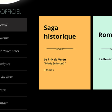
 OFFICIEL
cueil
uteure
 & Rencontres
oniques
 du livre
resse
ntact