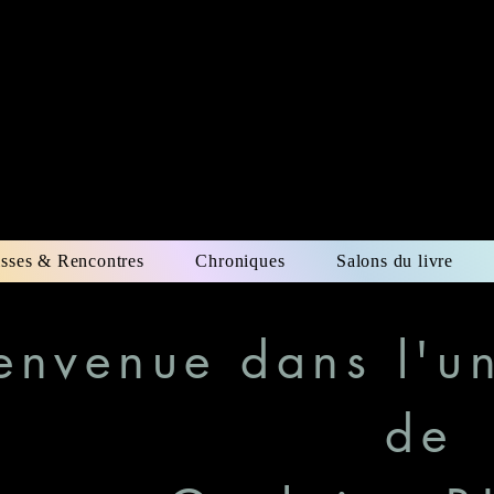
Guylaine BIS
Autrice
isses & Rencontres
Chroniques
Salons du livre
envenue dans l'uni
de