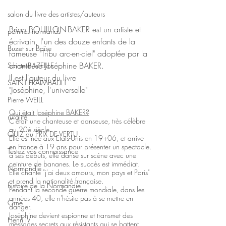
salon du livre des artistes/auteurs
Brian BOUILLON-BAKER est un artiste et 
peintres normands
écrivain, l'un des douze enfants de la 
Buzet sur Baïse
fameuse "Tribu arc-en-ciel" adoptée par la 
chanteuse Joséphine BAKER.
Sainte BAZEILLE
Il est l'auteur du livre
SAINT FRAIMBAULT
"Joséphine, l'universelle"
Pierre WEILL
Qui était Joséphine BAKER?
ruralité
C'était une chanteuse et danseuse, très célèbre 
au 20é siècle.
QUIZ du PRIX DE VERTU
Elle est née aux Etats-Unis en 19+06, et arrive 
en France à 19 ans pour présenter un spectacle.
Testez vos connaissance
à ses débuts, elle danse sur scène avec une 
ceinture de bananes. Le succès est immédiat.
Normandie
Elle chante "j'ai deux amours, mon pays et Paris" 
et prend la nationalité française.
histoire de la Normandie
Pendant la seconde guerre mondiale, dans les 
années 40, elle n'hésite pas à se mettre en 
Orne
danger. 
Joséphine devient espionne et transmet des 
Henri IV
messages secrets aux résistants qui se battent 