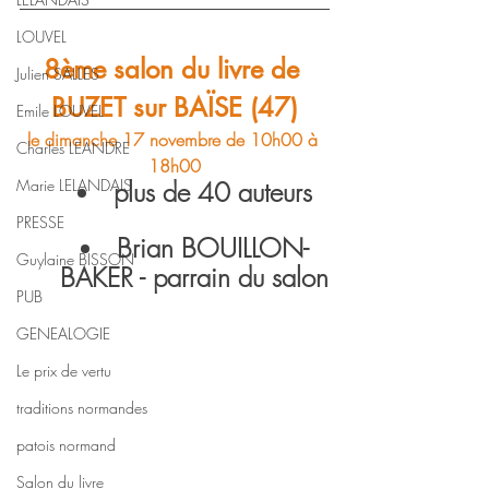
LOUVEL
8ème salon du livre de 
Julien SALLES
BUZET sur BAÏSE (47)
Emile LOUVEL
le dimanche 17 novembre de 10h00 à 
Charles LEANDRE
18h00
Marie LELANDAIS
plus de 40 auteurs
PRESSE
Brian BOUILLON-
Guylaine BISSON
BAKER - parrain du salon
PUB
GENEALOGIE
Le prix de vertu
traditions normandes
patois normand
Salon du livre