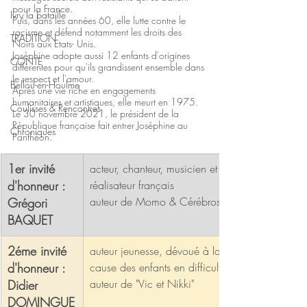
pour la France.
Ivry la bataille
Puis, dans les années 60, elle lutte contre le 
racisme et défend notamment les droits des 
TRADITION
Noirs aux Etats- Unis.
Joséphine adopte aussi 12 enfants d'origines 
CONTE
différentes pour qu'ils grandissent ensemble dans 
le respect et l'amour. 
Bellou-en-Houlme
Après une vie riche en engagements 
humanitaires et artistiques, elle meurt en 1975.
Coulisses & Rencontres
Le 30 novembre 2021, le président de la 
République française fait entrer Joséphine au 
Chroniques
Panthéon.
1er invité 
acteur, chanteur, musicien et 
d'honneur : 
réalisateur français
auteur de Momo & Cérébros
Grégori 
BAQUET
2éme invité 
auteur jeunesse, dévoué à la 
d'honneur : 
cause des enfants en difficulté.
auteur de "Vic et Nikki"
Didier 
DOMINGUE