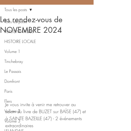
Tous les posts
Les rendez-vous de
Tous les posts
NOVEMBRE 2024
PERSONNAGES
HISTOIRE LOCALE
Volume 1
Tinchebray
Le Passais
Domfront
Paris
Flers
Je vous invite à venir me retrouver au 
Volume 2
salon du livre de BUZET sur BAÏSE (47) et 
à SAINTE BAZEILLE (47) - 2 événements 
Volume 3
extraordinaires
LELANDAIS