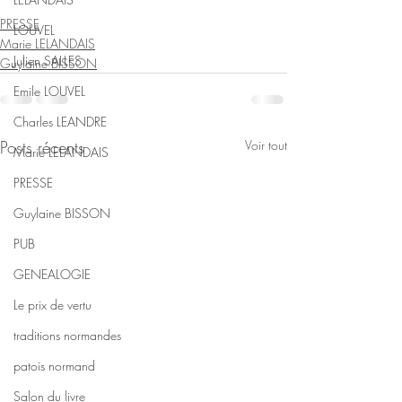
PRESSE
LOUVEL
Marie LELANDAIS
Julien SALLES
Guylaine BISSON
Emile LOUVEL
Charles LEANDRE
Posts récents
Voir tout
Marie LELANDAIS
PRESSE
Guylaine BISSON
PUB
GENEALOGIE
Le prix de vertu
traditions normandes
patois normand
Salon du livre