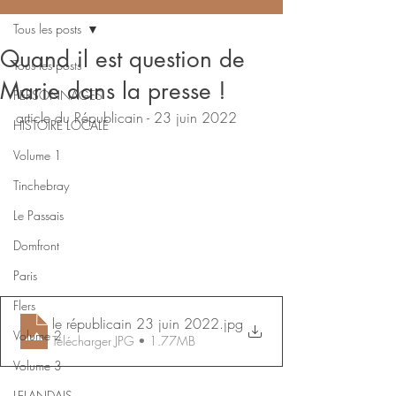
Tous les posts
Quand il est question de
Tous les posts
Marie dans la presse !
PERSONNAGES
article du Républicain - 23 juin 2022
HISTOIRE LOCALE
Volume 1
Tinchebray
Le Passais
Domfront
Paris
Flers
le républicain 23 juin 2022
.jpg
Volume 2
Télécharger JPG • 1.77MB
Volume 3
LELANDAIS